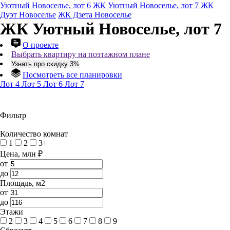
Уютный Новоселье, лот 6
ЖК Уютный Новоселье, лот 7
ЖК
Дуэт Новоселье
ЖК Дзета Новоселье
ЖК Уютный Новоселье, лот 7
О проекте
Выбрать квартиру на поэтажном плане
Узнать про скидку 3%
Посмотреть все планировки
Лот 4
Лот 5
Лот 6
Лот 7
Фильтр
Количество комнат
1
2
3+
Цена, млн ₽
от
до
Площадь, м2
от
до
Этажи
2
3
4
5
6
7
8
9