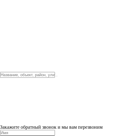
Фото о проекте
Видео о благоустройстве
Тендеры
Локация
О компании
Новости и акции
Контакты
Партнерам
Ипотека от 3.5%
Отделка
Шоу-рум на объекте
Санкт-Петербург
ХИТ ПРОДАЖ! 0% ПЕРВЫЙ ВЗНОС!
×
Закажите обратный звонок и мы вам перезвоним