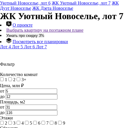
Уютный Новоселье, лот 6
ЖК Уютный Новоселье, лот 7
ЖК
Дуэт Новоселье
ЖК Дзета Новоселье
ЖК Уютный Новоселье, лот 7
О проекте
Выбрать квартиру на поэтажном плане
Узнать про скидку 3%
Посмотреть все планировки
Лот 4
Лот 5
Лот 6
Лот 7
Фильтр
Количество комнат
1
2
3+
Цена, млн ₽
от
до
Площадь, м2
от
до
Этажи
2
3
4
5
6
7
8
9