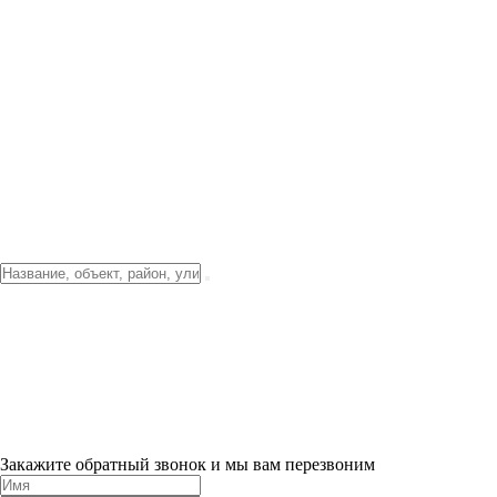
Фото о проекте
Видео о благоустройстве
Тендеры
Локация
О компании
Новости и акции
Контакты
Партнерам
Ипотека от 3.5%
Отделка
Шоу-рум на объекте
Санкт-Петербург
ХИТ ПРОДАЖ! 0% ПЕРВЫЙ ВЗНОС!
×
Закажите обратный звонок и мы вам перезвоним