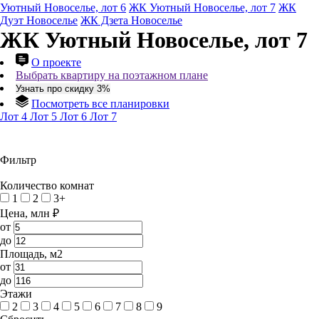
Уютный Новоселье, лот 6
ЖК Уютный Новоселье, лот 7
ЖК
Дуэт Новоселье
ЖК Дзета Новоселье
ЖК Уютный Новоселье, лот 7
О проекте
Выбрать квартиру на поэтажном плане
Узнать про скидку 3%
Посмотреть все планировки
Лот 4
Лот 5
Лот 6
Лот 7
Фильтр
Количество комнат
1
2
3+
Цена, млн ₽
от
до
Площадь, м2
от
до
Этажи
2
3
4
5
6
7
8
9