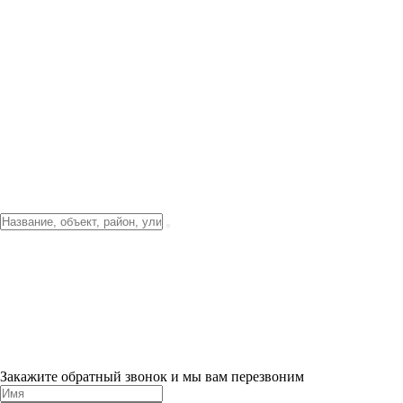
Фото о проекте
Видео о благоустройстве
Тендеры
Локация
О компании
Новости и акции
Контакты
Партнерам
Ипотека от 3.5%
Отделка
Шоу-рум на объекте
Санкт-Петербург
ХИТ ПРОДАЖ! 0% ПЕРВЫЙ ВЗНОС!
×
Закажите обратный звонок и мы вам перезвоним