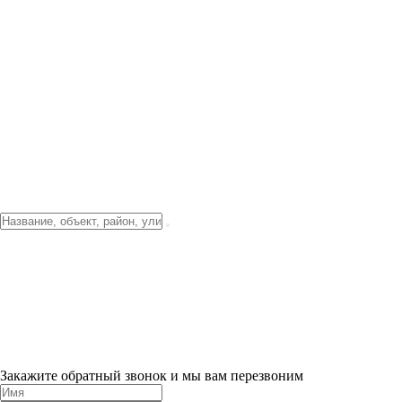
Фото о проекте
Видео о благоустройстве
Тендеры
Локация
О компании
Новости и акции
Контакты
Партнерам
Ипотека от 3.5%
Отделка
Шоу-рум на объекте
Санкт-Петербург
ХИТ ПРОДАЖ! 0% ПЕРВЫЙ ВЗНОС!
×
Закажите обратный звонок и мы вам перезвоним