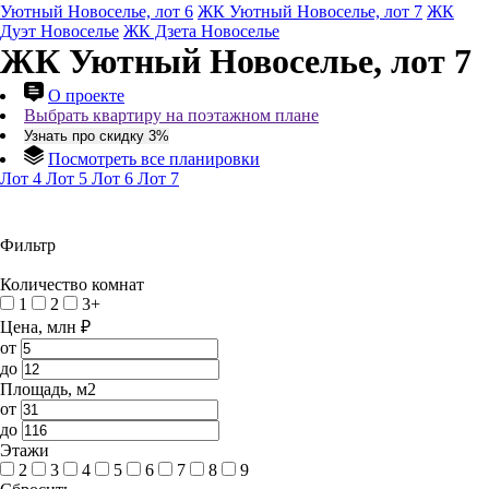
Уютный Новоселье, лот 6
ЖК Уютный Новоселье, лот 7
ЖК
Дуэт Новоселье
ЖК Дзета Новоселье
ЖК Уютный Новоселье, лот 7
О проекте
Выбрать квартиру на поэтажном плане
Узнать про скидку 3%
Посмотреть все планировки
Лот 4
Лот 5
Лот 6
Лот 7
Фильтр
Количество комнат
1
2
3+
Цена, млн ₽
от
до
Площадь, м2
от
до
Этажи
2
3
4
5
6
7
8
9