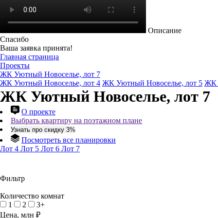
Описание
Спасибо
Ваша заявка принята!
Главная страница
Проекты
ЖК Уютный Новоселье, лот 7
ЖК Уютный Новоселье, лот 4
ЖК Уютный Новоселье, лот 5
ЖК 
ЖК Уютный Новоселье, лот 7
О проекте
Выбрать квартиру на поэтажном плане
Узнать про скидку 3%
Посмотреть все планировки
Лот 4
Лот 5
Лот 6
Лот 7
Фильтр
Количество комнат
1
2
3+
Цена, млн ₽