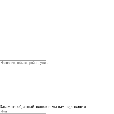
Фото о проекте
Видео о благоустройстве
Тендеры
Локация
О компании
Новости и акции
Контакты
Партнерам
Ипотека от 3.5%
Отделка
Шоу-рум на объекте
Санкт-Петербург
ХИТ ПРОДАЖ! 0% ПЕРВЫЙ ВЗНОС!
×
Закажите обратный звонок и мы вам перезвоним