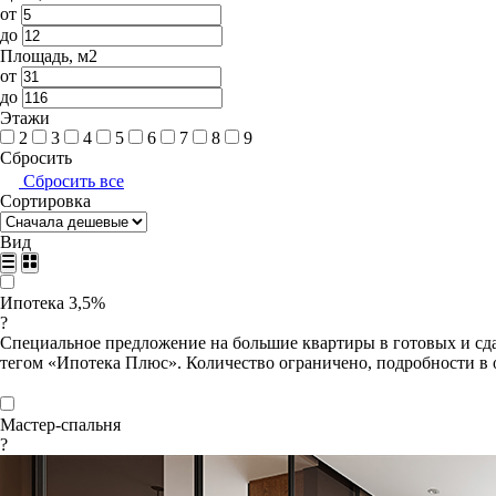
от
до
Площадь, м2
от
до
Этажи
2
3
4
5
6
7
8
9
Сбросить
Сбросить все
Сортировка
Вид
Ипотека 3,5%
?
Специальное предложение на большие квартиры в готовых и сда
тегом «Ипотека Плюс». Количество ограничено, подробности в 
Мастер-спальня
?