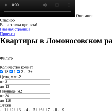
Описание
Спасибо
Ваша заявка принята!
Главная страница
Проекты
Квартиры в Ломоносовском р
Фильтр
Количество комнат
1S
1
2
3+
Цена, млн ₽
от
до
Площадь, м2
от
до
Этажи
1
2
3
4
5
6
7
8
9