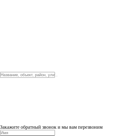
Фото о проекте
Видео о благоустройстве
Тендеры
Локация
О компании
Новости и акции
Контакты
Партнерам
Ипотека от 3.5%
Отделка
Шоу-рум на объекте
Санкт-Петербург
ХИТ ПРОДАЖ! 0% ПЕРВЫЙ ВЗНОС!
×
Закажите обратный звонок и мы вам перезвоним