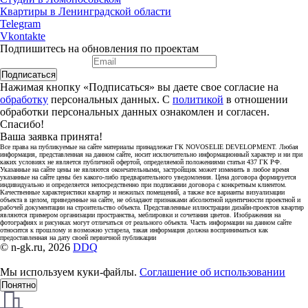
Квартиры в Ленинградской области
Telegram
Vkontakte
Подпишитесь на обновления по проектам
Подписаться
Нажимая кнопку «Подписаться» вы даете свое согласие на
обработку
персональных данных. С
политикой
в отношении
обработки персональных данных ознакомлен и согласен.
Спасибо!
Ваша заявка принята!
Все права на публикуемые на сайте материалы принадлежат ГК NOVOSELIE DEVELOPMENT. Любая
информация, представленная на данном сайте, носит исключительно информационный характер и ни при
каких условиях не является публичной офертой, определяемой положениями статьи 437 ГК РФ.
Указанные на сайте цены не являются окончательными, застройщик может изменить в любое время
указанные на сайте цены без какого-либо предварительного уведомления. Цена договора формируется
индивидуально и определяется непосредственно при подписании договора с конкретным клиентом.
Качественные характеристики квартир и нежилых помещений, а также все варианты визуализации
объекта в целом, приведенные на сайте, не обладают признаками абсолютной идентичности проектной и
рабочей документации на строительство объекта. Представленные иллюстрации дизайн-проектов квартир
являются примером организации пространства, меблировки и сочетания цветов. Изображения на
фотографиях и рисунках могут отличаться от реального объекта. Часть информации на данном сайте
относится к прошлому и возможно устарела, такая информация должна восприниматься как
предоставленная на дату своей первичной публикации
© n-gk.ru, 2026
DDQ
Мы используем куки-файлы.
Соглашение об использовании
Понятно