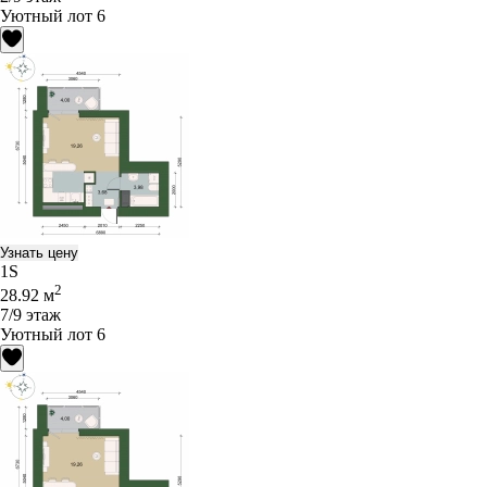
Уютный лот 6
Узнать цену
1S
2
28.92 м
7/9 этаж
Уютный лот 6