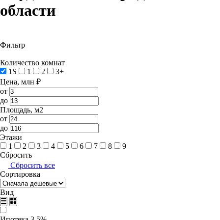
области
Фильтр
Количество комнат
1S
1
2
3+
Цена, млн ₽
от
до
Площадь, м2
от
до
Этажи
1
2
3
4
5
6
7
8
9
Сбросить
Сбросить все
Сортировка
Вид
Ипотека 3,5%