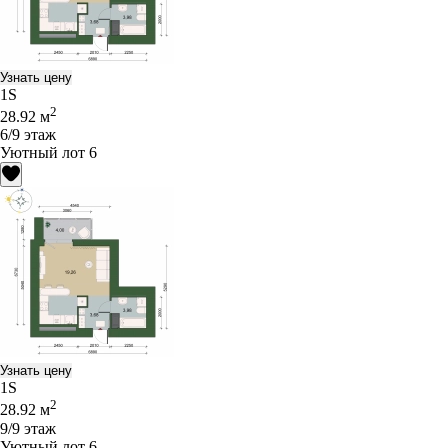
Узнать цену
1S
2
28.92 м
6/9 этаж
Уютный лот 6
Узнать цену
1S
2
28.92 м
9/9 этаж
Уютный лот 6