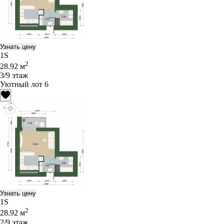
Узнать цену
1S
2
28.92 м
3/9 этаж
Уютный лот 6
Узнать цену
1S
2
28.92 м
2/9 этаж