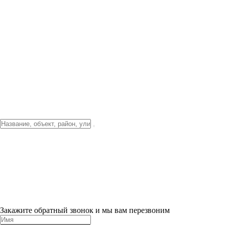
Фото о проекте
Видео о благоустройстве
Тендеры
Локация
О компании
Новости и акции
Контакты
Партнерам
Ипотека от 3.5%
Отделка
Шоу-рум на объекте
Санкт-Петербург
ХИТ ПРОДАЖ! 0% ПЕРВЫЙ ВЗНОС!
×
Закажите обратный звонок и мы вам перезвоним