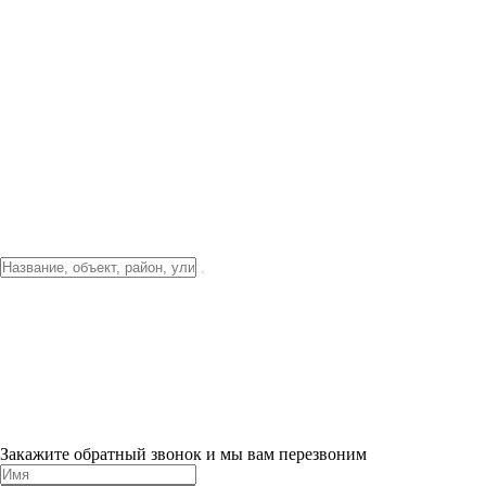
Фото о проекте
Видео о благоустройстве
Тендеры
Локация
О компании
Новости и акции
Контакты
Партнерам
Ипотека от 3.5%
Отделка
Шоу-рум на объекте
Санкт-Петербург
ХИТ ПРОДАЖ! 0% ПЕРВЫЙ ВЗНОС!
×
Закажите обратный звонок и мы вам перезвоним