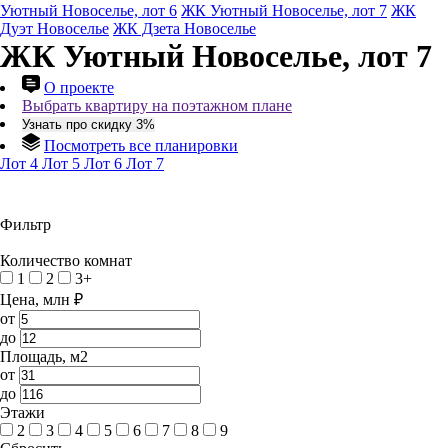
Уютный Новоселье, лот 6
ЖК Уютный Новоселье, лот 7
ЖК
Дуэт Новоселье
ЖК Дзета Новоселье
ЖК Уютный Новоселье, лот 7
О проекте
Выбрать квартиру на поэтажном плане
Узнать про скидку 3%
Посмотреть все планировки
Лот 4
Лот 5
Лот 6
Лот 7
Фильтр
Количество комнат
1
2
3+
Цена, млн ₽
от
до
Площадь, м2
от
до
Этажи
2
3
4
5
6
7
8
9