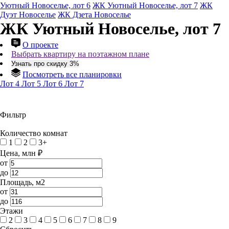
Уютный Новоселье, лот 6
ЖК Уютный Новоселье, лот 7
ЖК
Дуэт Новоселье
ЖК Дзета Новоселье
ЖК Уютный Новоселье, лот 7
О проекте
Выбрать квартиру на поэтажном плане
Узнать про скидку 3%
Посмотреть все планировки
Лот 4
Лот 5
Лот 6
Лот 7
Фильтр
Количество комнат
1
2
3+
Цена, млн ₽
от
до
Площадь, м2
от
до
Этажи
2
3
4
5
6
7
8
9