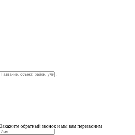
Фото о проекте
Видео о благоустройстве
Тендеры
Локация
О компании
Новости и акции
Контакты
Партнерам
Ипотека от 3.5%
Отделка
Шоу-рум на объекте
Санкт-Петербург
ХИТ ПРОДАЖ! 0% ПЕРВЫЙ ВЗНОС!
×
Закажите обратный звонок и мы вам перезвоним