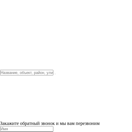
Фото о проекте
Видео о благоустройстве
Тендеры
Локация
О компании
Новости и акции
Контакты
Партнерам
Ипотека от 3.5%
Отделка
Шоу-рум на объекте
Санкт-Петербург
ХИТ ПРОДАЖ! 0% ПЕРВЫЙ ВЗНОС!
×
Закажите обратный звонок и мы вам перезвоним