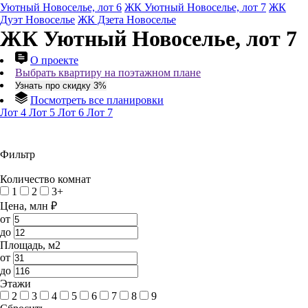
Уютный Новоселье, лот 6
ЖК Уютный Новоселье, лот 7
ЖК
Дуэт Новоселье
ЖК Дзета Новоселье
ЖК Уютный Новоселье, лот 7
О проекте
Выбрать квартиру на поэтажном плане
Узнать про скидку 3%
Посмотреть все планировки
Лот 4
Лот 5
Лот 6
Лот 7
Фильтр
Количество комнат
1
2
3+
Цена, млн ₽
от
до
Площадь, м2
от
до
Этажи
2
3
4
5
6
7
8
9