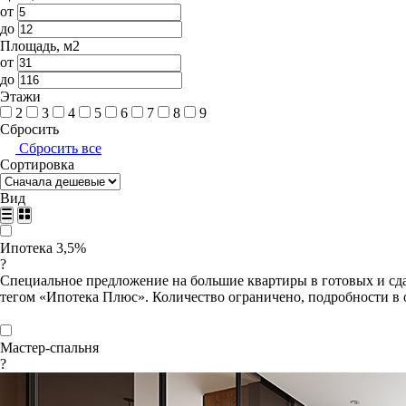
от
до
Площадь, м2
от
до
Этажи
2
3
4
5
6
7
8
9
Сбросить
Сбросить все
Сортировка
Вид
Ипотека 3,5%
?
Специальное предложение на большие квартиры в готовых и сда
тегом «Ипотека Плюс». Количество ограничено, подробности в 
Мастер-спальня
?