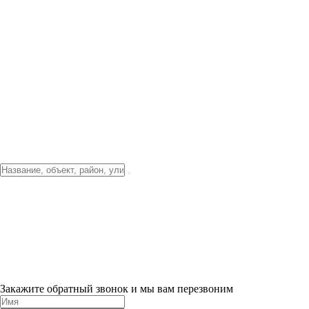
Фото о проекте
Видео о благоустройстве
Тендеры
Локация
О компании
Новости и акции
Контакты
Партнерам
Ипотека от 3.5%
Отделка
Шоу-рум на объекте
Санкт-Петербург
ХИТ ПРОДАЖ! 0% ПЕРВЫЙ ВЗНОС!
×
Закажите обратный звонок и мы вам перезвоним