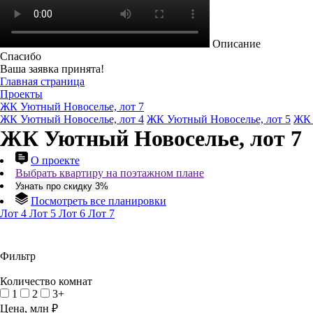
Описание
Спасибо
Ваша заявка принята!
Главная страница
Проекты
ЖК Уютный Новоселье, лот 7
ЖК Уютный Новоселье, лот 4
ЖК Уютный Новоселье, лот 5
ЖК 
ЖК Уютный Новоселье, лот 7
О проекте
Выбрать квартиру на поэтажном плане
Узнать про скидку 3%
Посмотреть все планировки
Лот 4
Лот 5
Лот 6
Лот 7
Фильтр
Количество комнат
1
2
3+
Цена, млн ₽