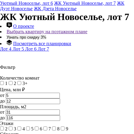
Уютный Новоселье, лот 6
ЖК Уютный Новоселье, лот 7
ЖК
Дуэт Новоселье
ЖК Дзета Новоселье
ЖК Уютный Новоселье, лот 7
О проекте
Выбрать квартиру на поэтажном плане
Узнать про скидку 3%
Посмотреть все планировки
Лот 4
Лот 5
Лот 6
Лот 7
Фильтр
Количество комнат
1
2
3+
Цена, млн ₽
от
до
Площадь, м2
от
до
Этажи
2
3
4
5
6
7
8
9