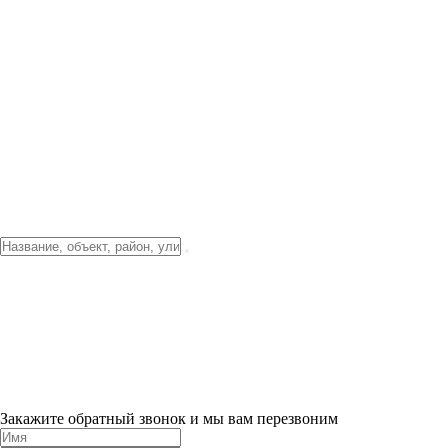
Фото о проекте
Видео о благоустройстве
Тендеры
Локация
О компании
Новости и акции
Контакты
Партнерам
Ипотека от 3.5%
Отделка
Шоу-рум на объекте
Санкт-Петербург
ХИТ ПРОДАЖ! 0% ПЕРВЫЙ ВЗНОС!
×
Закажите обратный звонок и мы вам перезвоним