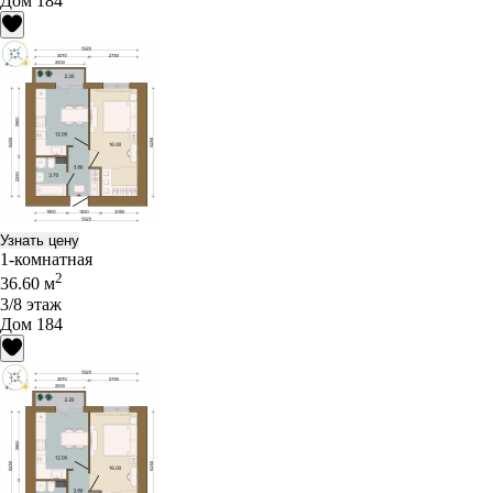
Дом 184
Узнать цену
1-комнатная
2
36.60 м
3/8 этаж
Дом 184