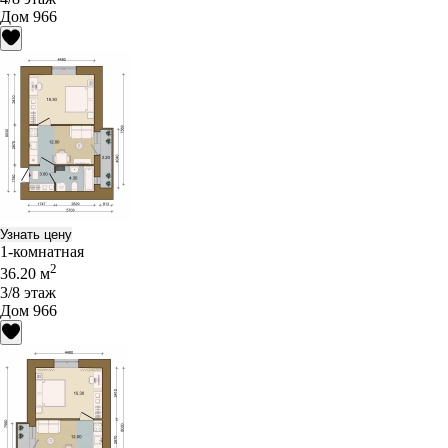
Дом 966
Узнать цену
1-комнатная
2
36.20 м
3/8 этаж
Дом 966