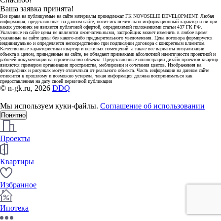
Ваша заявка принята!
Все права на публикуемые на сайте материалы принадлежат ГК NOVOSELIE DEVELOPMENT. Любая
информация, представленная на данном сайте, носит исключительно информационный характер и ни при
каких условиях не является публичной офертой, определяемой положениями статьи 437 ГК РФ.
Указанные на сайте цены не являются окончательными, застройщик может изменить в любое время
указанные на сайте цены без какого-либо предварительного уведомления. Цена договора формируется
индивидуально и определяется непосредственно при подписании договора с конкретным клиентом.
Качественные характеристики квартир и нежилых помещений, а также все варианты визуализации
объекта в целом, приведенные на сайте, не обладают признаками абсолютной идентичности проектной и
рабочей документации на строительство объекта. Представленные иллюстрации дизайн-проектов квартир
являются примером организации пространства, меблировки и сочетания цветов. Изображения на
фотографиях и рисунках могут отличаться от реального объекта. Часть информации на данном сайте
относится к прошлому и возможно устарела, такая информация должна восприниматься как
предоставленная на дату своей первичной публикации
© n-gk.ru, 2026
DDQ
Мы используем куки-файлы.
Соглашение об использовании
Понятно
Проекты
Квартиры
Избранное
Ипотека