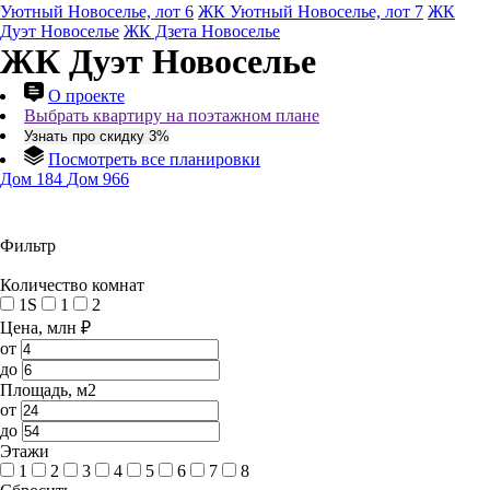
Уютный Новоселье, лот 6
ЖК Уютный Новоселье, лот 7
ЖК
Дуэт Новоселье
ЖК Дзета Новоселье
ЖК Дуэт Новоселье
О проекте
Выбрать квартиру на поэтажном плане
Узнать про скидку 3%
Посмотреть все планировки
Дом 184
Дом 966
Фильтр
Количество комнат
1S
1
2
Цена, млн ₽
от
до
Площадь, м2
от
до
Этажи
1
2
3
4
5
6
7
8