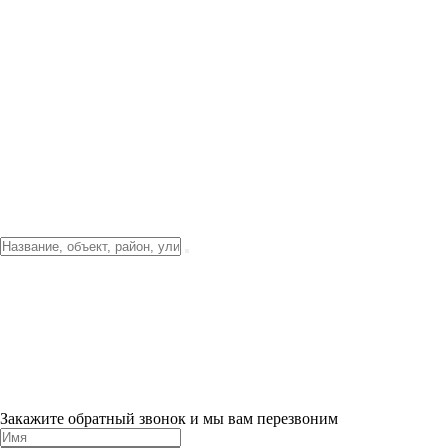
Фото о проекте
Видео о благоустройстве
Тендеры
Локация
О компании
Новости и акции
Контакты
Партнерам
Ипотека от 3.5%
Отделка
Шоу-рум на объекте
Санкт-Петербург
ХИТ ПРОДАЖ! 0% ПЕРВЫЙ ВЗНОС!
×
Закажите обратный звонок и мы вам перезвоним