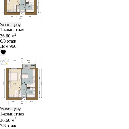
Узнать цену
1-комнатная
2
36.60 м
6/8 этаж
Дом 966
Узнать цену
1-комнатная
2
36.60 м
7/8 этаж