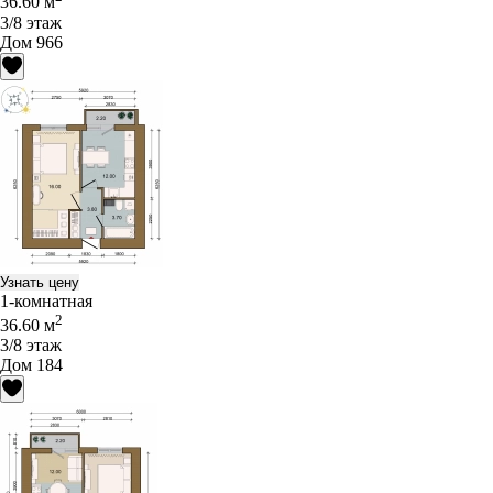
36.60 м
3/8 этаж
Дом 966
Узнать цену
1-комнатная
2
36.60 м
3/8 этаж
Дом 184