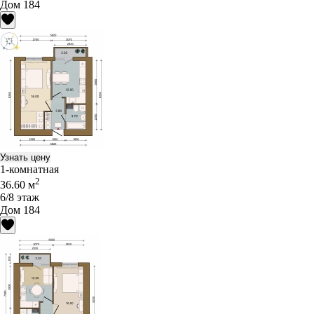
Дом 184
Узнать цену
1-комнатная
2
36.60 м
6/8 этаж
Дом 184