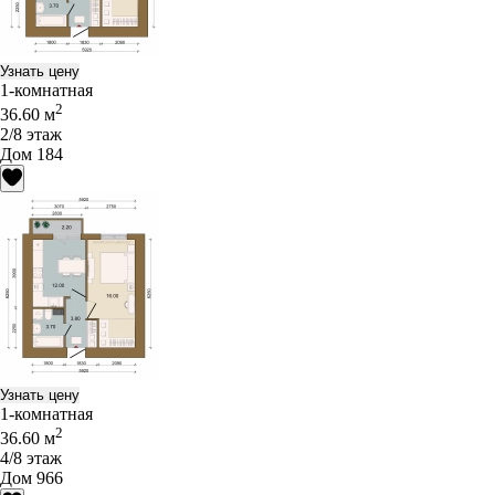
Узнать цену
1-комнатная
2
36.60 м
2/8 этаж
Дом 184
Узнать цену
1-комнатная
2
36.60 м
4/8 этаж
Дом 966