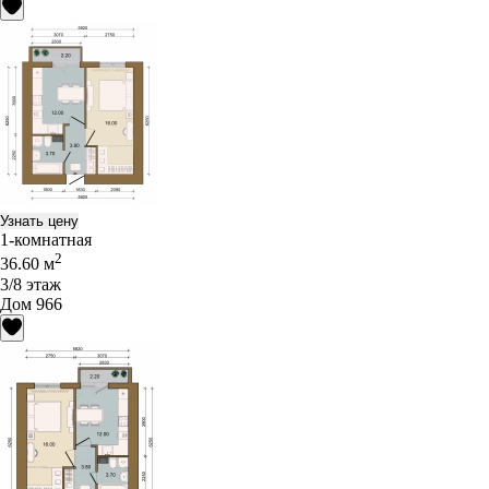
Узнать цену
1-комнатная
2
36.60 м
3/8 этаж
Дом 966