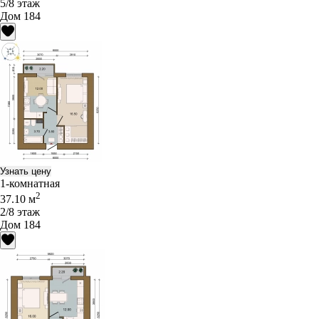
5/8 этаж
Дом 184
Узнать цену
1-комнатная
2
37.10 м
2/8 этаж
Дом 184