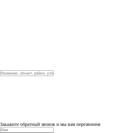
Фото о проекте
Видео о благоустройстве
Тендеры
Локация
О компании
Новости и акции
Контакты
Партнерам
Ипотека от 3.5%
Отделка
Шоу-рум на объекте
Санкт-Петербург
ХИТ ПРОДАЖ! 0% ПЕРВЫЙ ВЗНОС!
×
Закажите обратный звонок и мы вам перезвоним