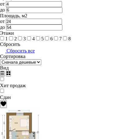
от
до
Площадь, м2
от
до
Этажи
1
2
3
4
5
6
7
8
Сбросить
Сбросить все
Сортировка
Вид
Хит продаж
Сдан