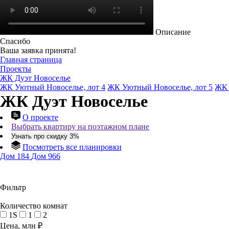
Описание
Спасибо
Ваша заявка принята!
Главная страница
Проекты
ЖК Дуэт Новоселье
ЖК Уютный Новоселье, лот 4
ЖК Уютный Новоселье, лот 5
ЖК 
ЖК Дуэт Новоселье
О проекте
Выбрать квартиру на поэтажном плане
Узнать про скидку 3%
Посмотреть все планировки
Дом 184
Дом 966
Фильтр
Количество комнат
1S
1
2
Цена, млн ₽