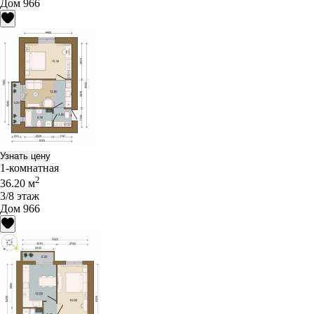
Дом 966
Узнать цену
1-комнатная
2
36.20 м
3/8 этаж
Дом 966