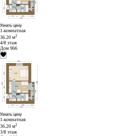
Узнать цену
1-комнатная
2
36.20 м
4/8 этаж
Дом 966
Узнать цену
1-комнатная
2
36.20 м
3/8 этаж