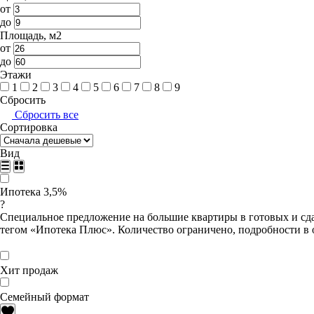
от
до
Площадь, м2
от
до
Этажи
1
2
3
4
5
6
7
8
9
Сбросить
Сбросить все
Сортировка
Вид
Ипотека 3,5%
?
Специальное предложение на большие квартиры в готовых и сда
тегом «Ипотека Плюс». Количество ограничено, подробности в 
Хит продаж
Семейный формат