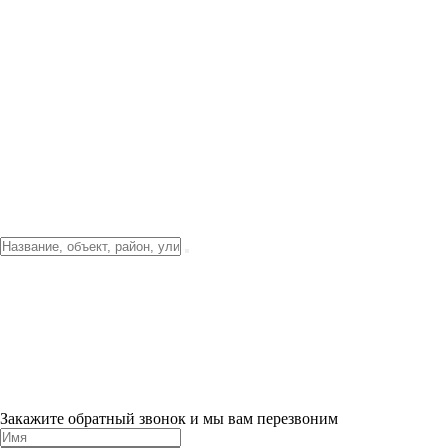
Фото о проекте
Видео о благоустройстве
Тендеры
Локация
О компании
Новости и акции
Контакты
Партнерам
Ипотека от 3.5%
Отделка
Шоу-рум на объекте
Санкт-Петербург
ХИТ ПРОДАЖ! 0% ПЕРВЫЙ ВЗНОС!
×
Закажите обратный звонок и мы вам перезвоним