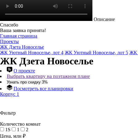
Описание
Спасибо
Ваша заявка принята!
Главная страница
Проекты
ЖК Дзета Новоселье
ЖК Уютный Новоселье, лот 4
ЖК Уютный Новоселье, лот 5
ЖК 
ЖК Дзета Новоселье
О проекте
Выбрать квартиру на поэтажном плане
Узнать про скидку 3%
Посмотреть все планировки
Корпус 1
Фильтр
Количество комнат
1S
1
2
Цена, млн ₽