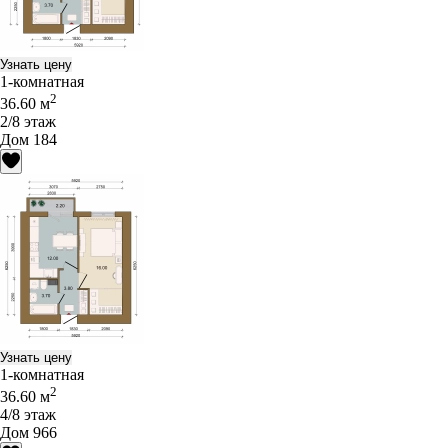
Узнать цену
1-комнатная
2
36.60 м
2/8 этаж
Дом 184
Узнать цену
1-комнатная
2
36.60 м
4/8 этаж
Дом 966