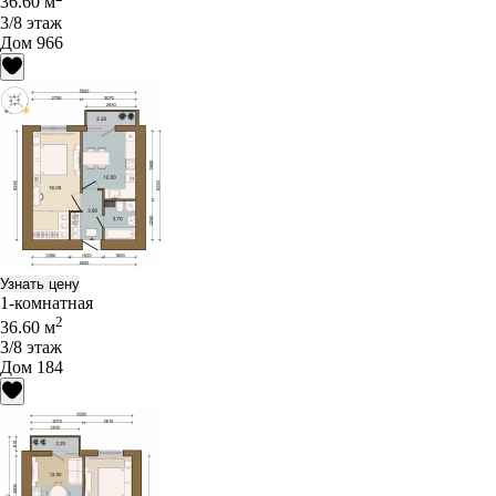
36.60 м
3/8 этаж
Дом 966
Узнать цену
1-комнатная
2
36.60 м
3/8 этаж
Дом 184