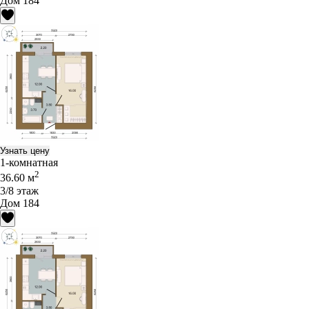
Дом 184
Узнать цену
1-комнатная
2
36.60 м
3/8 этаж
Дом 184