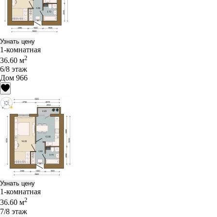
Узнать цену
1-комнатная
2
36.60 м
6/8 этаж
Дом 966
Узнать цену
1-комнатная
2
36.60 м
7/8 этаж