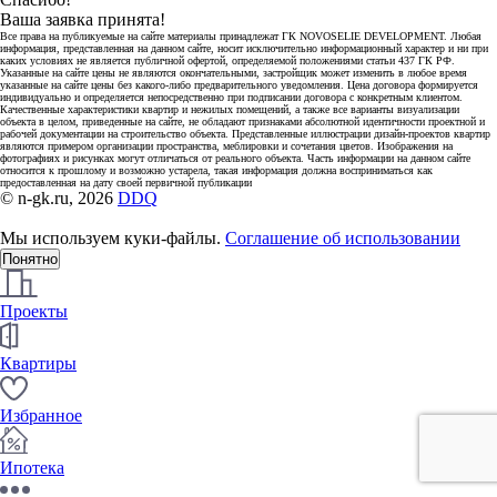
Ваша заявка принята!
Все права на публикуемые на сайте материалы принадлежат ГК NOVOSELIE DEVELOPMENT. Любая
информация, представленная на данном сайте, носит исключительно информационный характер и ни при
каких условиях не является публичной офертой, определяемой положениями статьи 437 ГК РФ.
Указанные на сайте цены не являются окончательными, застройщик может изменить в любое время
указанные на сайте цены без какого-либо предварительного уведомления. Цена договора формируется
индивидуально и определяется непосредственно при подписании договора с конкретным клиентом.
Качественные характеристики квартир и нежилых помещений, а также все варианты визуализации
объекта в целом, приведенные на сайте, не обладают признаками абсолютной идентичности проектной и
рабочей документации на строительство объекта. Представленные иллюстрации дизайн-проектов квартир
являются примером организации пространства, меблировки и сочетания цветов. Изображения на
фотографиях и рисунках могут отличаться от реального объекта. Часть информации на данном сайте
относится к прошлому и возможно устарела, такая информация должна восприниматься как
предоставленная на дату своей первичной публикации
© n-gk.ru, 2026
DDQ
Мы используем куки-файлы.
Соглашение об использовании
Понятно
Проекты
Квартиры
Избранное
Ипотека