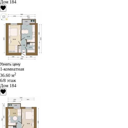
Дом 184
Узнать цену
1-комнатная
2
36.60 м
6/8 этаж
Дом 184