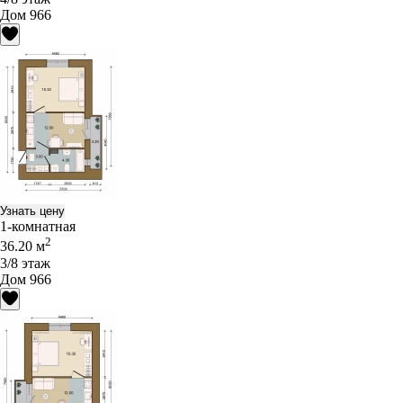
Дом 966
Узнать цену
1-комнатная
2
36.20 м
3/8 этаж
Дом 966