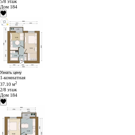
5/8 этаж
Дом 184
Узнать цену
1-комнатная
2
37.10 м
2/8 этаж
Дом 184