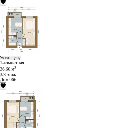
Узнать цену
1-комнатная
2
36.60 м
3/8 этаж
Дом 966