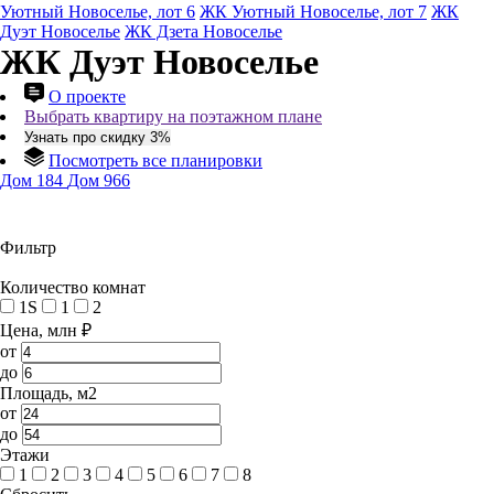
Уютный Новоселье, лот 6
ЖК Уютный Новоселье, лот 7
ЖК
Дуэт Новоселье
ЖК Дзета Новоселье
ЖК Дуэт Новоселье
О проекте
Выбрать квартиру на поэтажном плане
Узнать про скидку 3%
Посмотреть все планировки
Дом 184
Дом 966
Фильтр
Количество комнат
1S
1
2
Цена, млн ₽
от
до
Площадь, м2
от
до
Этажи
1
2
3
4
5
6
7
8