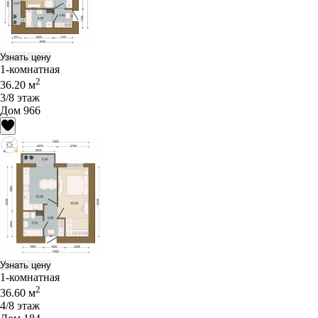
Узнать цену
1-комнатная
2
36.20 м
3/8 этаж
Дом 966
Узнать цену
1-комнатная
2
36.60 м
4/8 этаж