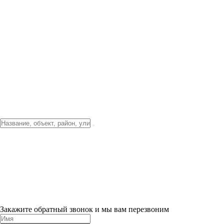
Фото о проекте
Видео о благоустройстве
Тендеры
Локация
О компании
Новости и акции
Контакты
Партнерам
Ипотека от 3.5%
Отделка
Шоу-рум на объекте
Санкт-Петербург
ХИТ ПРОДАЖ! 0% ПЕРВЫЙ ВЗНОС!
×
Закажите обратный звонок и мы вам перезвоним