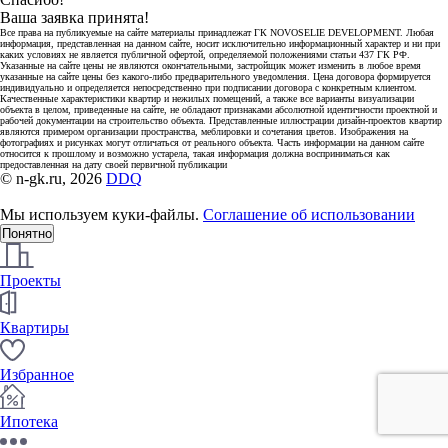
Ваша заявка принята!
Все права на публикуемые на сайте материалы принадлежат ГК NOVOSELIE DEVELOPMENT. Любая
информация, представленная на данном сайте, носит исключительно информационный характер и ни при
каких условиях не является публичной офертой, определяемой положениями статьи 437 ГК РФ.
Указанные на сайте цены не являются окончательными, застройщик может изменить в любое время
указанные на сайте цены без какого-либо предварительного уведомления. Цена договора формируется
индивидуально и определяется непосредственно при подписании договора с конкретным клиентом.
Качественные характеристики квартир и нежилых помещений, а также все варианты визуализации
объекта в целом, приведенные на сайте, не обладают признаками абсолютной идентичности проектной и
рабочей документации на строительство объекта. Представленные иллюстрации дизайн-проектов квартир
являются примером организации пространства, меблировки и сочетания цветов. Изображения на
фотографиях и рисунках могут отличаться от реального объекта. Часть информации на данном сайте
относится к прошлому и возможно устарела, такая информация должна восприниматься как
предоставленная на дату своей первичной публикации
© n-gk.ru, 2026
DDQ
Мы используем куки-файлы.
Соглашение об использовании
Понятно
Проекты
Квартиры
Избранное
Ипотека