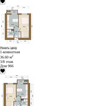
Узнать цену
1-комнатная
2
36.60 м
3/8 этаж
Дом 966