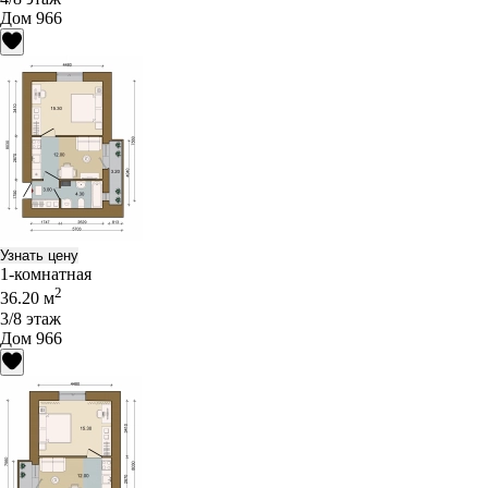
Дом 966
Узнать цену
1-комнатная
2
36.20 м
3/8 этаж
Дом 966