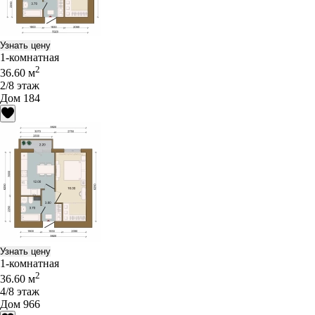
Узнать цену
1-комнатная
2
36.60 м
2/8 этаж
Дом 184
Узнать цену
1-комнатная
2
36.60 м
4/8 этаж
Дом 966