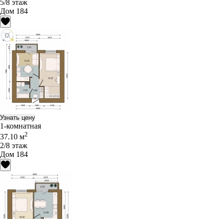
5/8 этаж
Дом 184
Узнать цену
1-комнатная
2
37.10 м
2/8 этаж
Дом 184