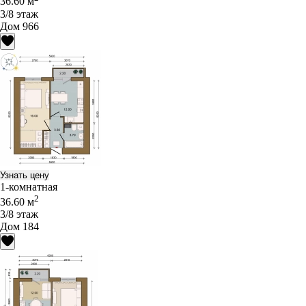
36.60 м
3/8 этаж
Дом 966
Узнать цену
1-комнатная
2
36.60 м
3/8 этаж
Дом 184