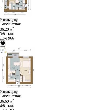
Узнать цену
1-комнатная
2
36.20 м
3/8 этаж
Дом 966
Узнать цену
1-комнатная
2
36.60 м
4/8 этаж