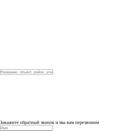
Фото о проекте
Видео о благоустройстве
Тендеры
Локация
О компании
Новости и акции
Контакты
Партнерам
Ипотека от 3.5%
Отделка
Шоу-рум на объекте
Санкт-Петербург
ХИТ ПРОДАЖ! 0% ПЕРВЫЙ ВЗНОС!
×
Закажите обратный звонок и мы вам перезвоним