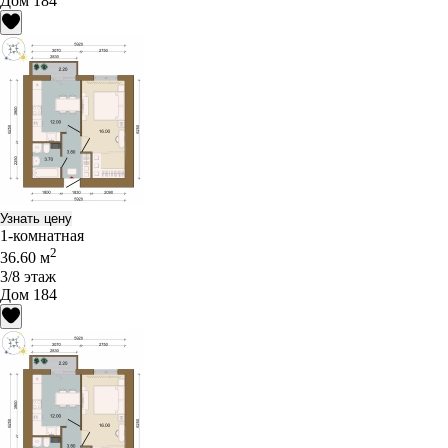
Дом 184
Узнать цену
1-комнатная
2
36.60 м
3/8 этаж
Дом 184