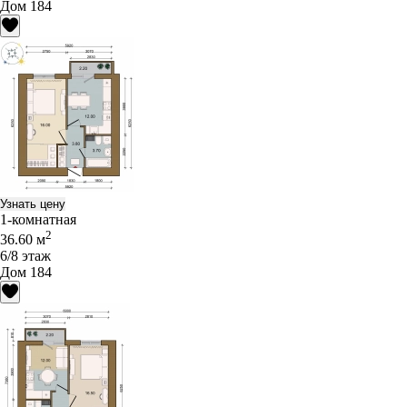
Дом 184
Узнать цену
1-комнатная
2
36.60 м
6/8 этаж
Дом 184