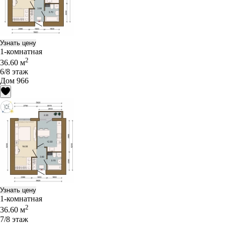
Узнать цену
1-комнатная
2
36.60 м
6/8 этаж
Дом 966
Узнать цену
1-комнатная
2
36.60 м
7/8 этаж