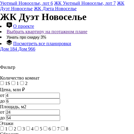
Уютный Новоселье, лот 6
ЖК Уютный Новоселье, лот 7
ЖК
Дуэт Новоселье
ЖК Дзета Новоселье
ЖК Дуэт Новоселье
О проекте
Выбрать квартиру на поэтажном плане
Узнать про скидку 3%
Посмотреть все планировки
Дом 184
Дом 966
Фильтр
Количество комнат
1S
1
2
Цена, млн ₽
от
до
Площадь, м2
от
до
Этажи
1
2
3
4
5
6
7
8