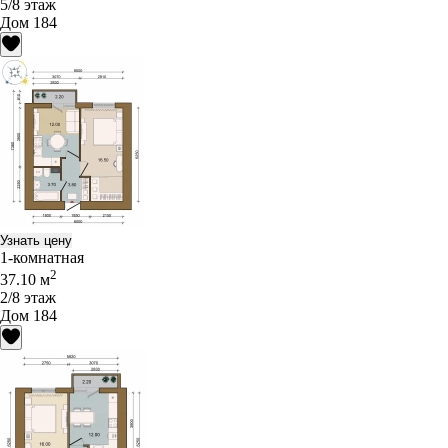
5/8 этаж
Дом 184
Узнать цену
1-комнатная
2
37.10 м
2/8 этаж
Дом 184