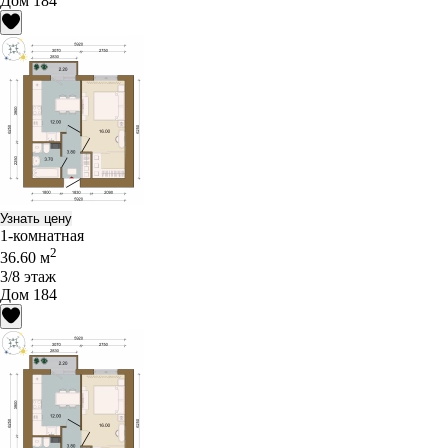
Дом 184
Узнать цену
1-комнатная
2
36.60 м
3/8 этаж
Дом 184