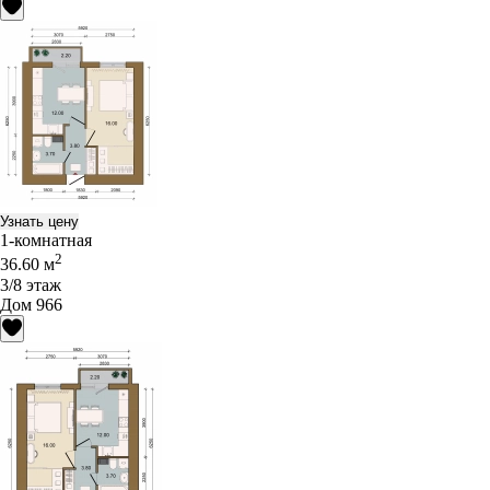
Узнать цену
1-комнатная
2
36.60 м
3/8 этаж
Дом 966