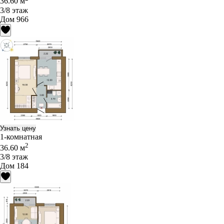
36.60 м
3/8 этаж
Дом 966
Узнать цену
1-комнатная
2
36.60 м
3/8 этаж
Дом 184