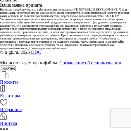
Ваша заявка принята!
Все права на публикуемые на сайте материалы принадлежат ГК NOVOSELIE DEVELOPMENT. Любая
информация, представленная на данном сайте, носит исключительно информационный характер и ни при
каких условиях не является публичной офертой, определяемой положениями статьи 437 ГК РФ.
Указанные на сайте цены не являются окончательными, застройщик может изменить в любое время
указанные на сайте цены без какого-либо предварительного уведомления. Цена договора формируется
индивидуально и определяется непосредственно при подписании договора с конкретным клиентом.
Качественные характеристики квартир и нежилых помещений, а также все варианты визуализации
объекта в целом, приведенные на сайте, не обладают признаками абсолютной идентичности проектной и
рабочей документации на строительство объекта. Представленные иллюстрации дизайн-проектов квартир
являются примером организации пространства, меблировки и сочетания цветов. Изображения на
фотографиях и рисунках могут отличаться от реального объекта. Часть информации на данном сайте
относится к прошлому и возможно устарела, такая информация должна восприниматься как
предоставленная на дату своей первичной публикации
© n-gk.ru, 2026
DDQ
Мы используем куки-файлы.
Соглашение об использовании
Понятно
Проекты
Квартиры
Избранное
Ипотека