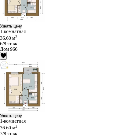
Узнать цену
1-комнатная
2
36.60 м
6/8 этаж
Дом 966
Узнать цену
1-комнатная
2
36.60 м
7/8 этаж