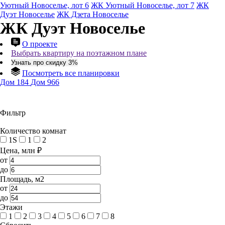
Уютный Новоселье, лот 6
ЖК Уютный Новоселье, лот 7
ЖК
Дуэт Новоселье
ЖК Дзета Новоселье
ЖК Дуэт Новоселье
О проекте
Выбрать квартиру на поэтажном плане
Узнать про скидку 3%
Посмотреть все планировки
Дом 184
Дом 966
Фильтр
Количество комнат
1S
1
2
Цена, млн ₽
от
до
Площадь, м2
от
до
Этажи
1
2
3
4
5
6
7
8