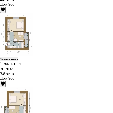
Дом 966
Узнать цену
1-комнатная
2
36.20 м
3/8 этаж
Дом 966