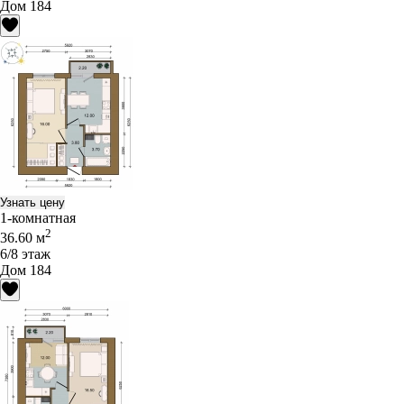
Дом 184
Узнать цену
1-комнатная
2
36.60 м
6/8 этаж
Дом 184