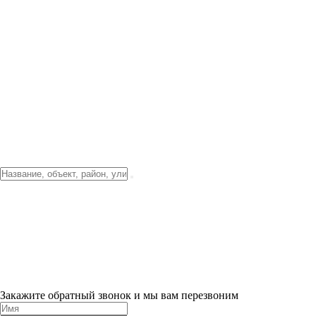
Фото о проекте
Видео о благоустройстве
Тендеры
Локация
О компании
Новости и акции
Контакты
Партнерам
Ипотека от 3.5%
Отделка
Шоу-рум на объекте
Санкт-Петербург
ХИТ ПРОДАЖ! 0% ПЕРВЫЙ ВЗНОС!
×
Закажите обратный звонок и мы вам перезвоним