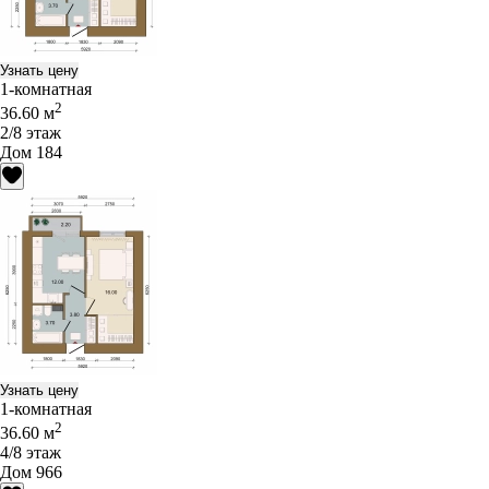
Узнать цену
1-комнатная
2
36.60 м
2/8 этаж
Дом 184
Узнать цену
1-комнатная
2
36.60 м
4/8 этаж
Дом 966