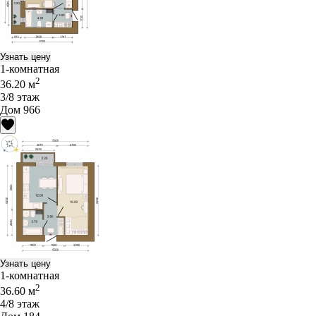
Узнать цену
1-комнатная
2
36.20 м
3/8 этаж
Дом 966
Узнать цену
1-комнатная
2
36.60 м
4/8 этаж