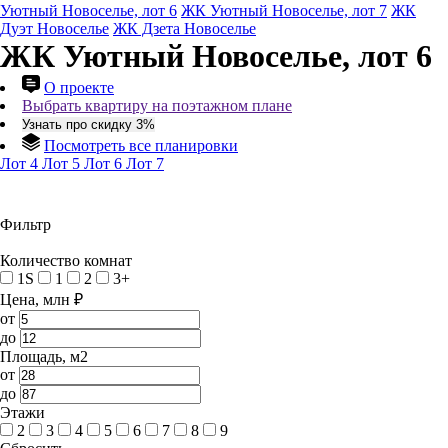
Уютный Новоселье, лот 6
ЖК Уютный Новоселье, лот 7
ЖК
Дуэт Новоселье
ЖК Дзета Новоселье
ЖК Уютный Новоселье, лот 6
О проекте
Выбрать квартиру на поэтажном плане
Узнать про скидку 3%
Посмотреть все планировки
Лот 4
Лот 5
Лот 6
Лот 7
Фильтр
Количество комнат
1S
1
2
3+
Цена, млн ₽
от
до
Площадь, м2
от
до
Этажи
2
3
4
5
6
7
8
9