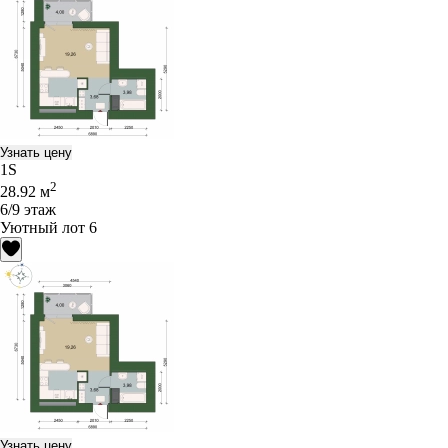
Узнать цену
1S
2
28.92 м
6/9 этаж
Уютный лот 6
Узнать цену