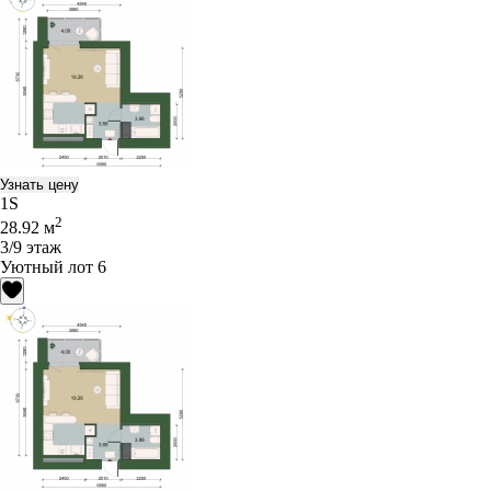
Узнать цену
1S
2
28.92 м
3/9 этаж
Уютный лот 6