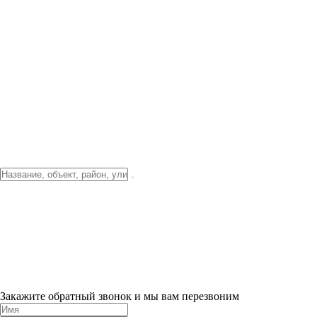
Фото о проекте
Видео о благоустройстве
Тендеры
Локация
О компании
Новости и акции
Контакты
Партнерам
Ипотека от 3.5%
Отделка
Шоу-рум на объекте
Санкт-Петербург
ХИТ ПРОДАЖ! 0% ПЕРВЫЙ ВЗНОС!
×
Закажите обратный звонок и мы вам перезвоним