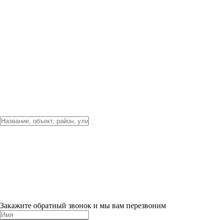
Фото о проекте
Видео о благоустройстве
Тендеры
Локация
О компании
Новости и акции
Контакты
Партнерам
Ипотека от 3.5%
Отделка
Шоу-рум на объекте
Санкт-Петербург
ХИТ ПРОДАЖ! 0% ПЕРВЫЙ ВЗНОС!
×
Закажите обратный звонок и мы вам перезвоним