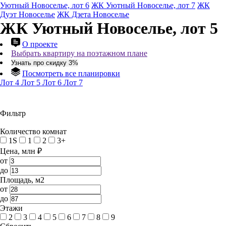
Уютный Новоселье, лот 6
ЖК Уютный Новоселье, лот 7
ЖК
Дуэт Новоселье
ЖК Дзета Новоселье
ЖК Уютный Новоселье, лот 5
О проекте
Выбрать квартиру на поэтажном плане
Узнать про скидку 3%
Посмотреть все планировки
Лот 4
Лот 5
Лот 6
Лот 7
Фильтр
Количество комнат
1S
1
2
3+
Цена, млн ₽
от
до
Площадь, м2
от
до
Этажи
2
3
4
5
6
7
8
9