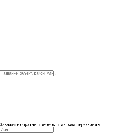
Фото о проекте
Видео о благоустройстве
Тендеры
Локация
О компании
Новости и акции
Контакты
Партнерам
Ипотека от 3.5%
Отделка
Шоу-рум на объекте
Санкт-Петербург
ХИТ ПРОДАЖ! 0% ПЕРВЫЙ ВЗНОС!
×
Закажите обратный звонок и мы вам перезвоним