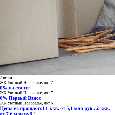
Акции
ЖК Уютный Новоселье, лот 7
0% на старте
ЖК Уютный Новоселье, лот 7
0% Первый Взнос
ЖК Уютный Новоселье, лот 6
Цены из прошлого! 1-ккв. от 5,1 млн руб., 2-ккв.
от 7,6 млн руб.!