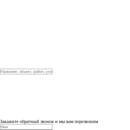
Фото о проекте
Видео о благоустройстве
Тендеры
Локация
О компании
Новости и акции
Контакты
Партнерам
Ипотека от 3.5%
Отделка
Шоу-рум на объекте
Санкт-Петербург
ХИТ ПРОДАЖ! 0% ПЕРВЫЙ ВЗНОС!
×
Закажите обратный звонок и мы вам перезвоним