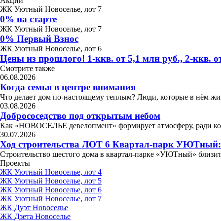
Акции
ЖК Уютный Новоселье, лот 7
0% на старте
ЖК Уютный Новоселье, лот 7
0% Первый Взнос
ЖК Уютный Новоселье, лот 6
Цены из прошлого! 1-ккв. от 5,1 млн руб., 2-ккв. от
Смотрите также
06.08.2026
Когда семья в центре внимания
Что делает дом по-настоящему теплым? Люди, которые в нём жив
03.08.2026
Добрососедство под открытым небом
Как «НОВОСЕЛЬЕ девелопмент» формирует атмосферу, ради 
30.07.2026
Ход строительства ЛОТ 6 Квартал-парк УЮТный:
Строительство шестого дома в квартал-парке «УЮТный» близит
Проекты
ЖК Уютный Новоселье, лот 4
ЖК Уютный Новоселье, лот 5
ЖК Уютный Новоселье, лот 6
ЖК Уютный Новоселье, лот 7
ЖК Дуэт Новоселье
ЖК Дзета Новоселье