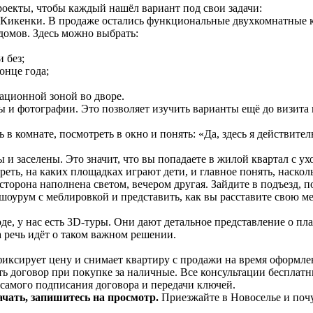
екты, чтобы каждый нашёл вариант под свои задачи:
 Кикенки. В продаже остались функциональные двухкомнатные 
домов. Здесь можно выбрать:
 без;
онце года;
ационной зоной во дворе.
ы и фотографии. Это позволяет изучить варианты ещё до визита 
 в комнате, посмотреть в окно и понять: «Да, здесь я действите
 заселены. Это значит, что вы попадаете в жилой квартал с ух
реть, на каких площадках играют дети, и главное понять, наскол
сторона наполнена светом, вечером другая. Зайдите в подъезд, 
шоурум с меблировкой и представить, как вы расставите свою ме
роде, у нас есть 3D-туры. Они дают детальное представление о п
а речь идёт о таком важном решении.
фиксирует цену и снимает квартиру с продажи на время оформл
ь договор при покупке за наличные. Все консультации бесплатн
самого подписания договора и передачи ключей.
ачать, запишитесь на просмотр.
Приезжайте в Новоселье и поч