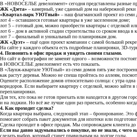
В «НОВОСЕЛЬЕ девелопмент» сегодня представлены разные про
ЖК «Дзета»
– камерный, уже сданный дом на набережной реки
«Квартал-парк УЮТный»
– наш флагманский проект из семи 
лот 4 – оставшиеся готовые квартиры в уже заселенном доме;
лот 5 – готовый дом, можно приобрести квартиры с отделкой или
лот 6 – дом в активной стадии строительства со сроком ввода в к
лот 7 – финальный и уникальный по планировкам дом.
ЖК «Дуэт»
– ещё один проект компании с самой большой рекре
На сайте у каждого объекта есть подробные планировки, 3D-тур
4. Позвонить в офис продаж и увидеть своими глазами.
Но сайт и фотографии не заменят одного – возможности постоять
в НОВОСЕЛЬЕ девелопмент есть что показать.
В «Лаунж-квартале УЮТный» из семи домов пять уже построены и
как растут деревья. Можно не спеша пройтись по аллеям, посмот
Оцените расположение домов относительно солнца: с утра одна 
коридоров. Если выбираете квартиру с отделкой, можно зайти в 
перепланировки.
Для тех, кто пока не готов приехать или находится в другом го
и на лоджии. Но всё же лучше один раз приехать, особенно когд
4. Как проходит сделка?
Когда квартира выбрана, следующий этап – бронирование. Это 
помогают собрать пакет документов для ипотеки или подготовит
Сделка проходит в офисе продаж. Мы сопровождаем клиента до 
Если вы давно задумывались о покупке, но не знали, с чего н
сделать выбор, который станет правильным на долгие годы.