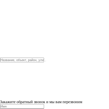
Фото о проекте
Видео о благоустройстве
Тендеры
Локация
О компании
Новости и акции
Контакты
Партнерам
Ипотека от 3.5%
Отделка
Шоу-рум на объекте
Санкт-Петербург
ХИТ ПРОДАЖ! 0% ПЕРВЫЙ ВЗНОС!
×
Закажите обратный звонок и мы вам перезвоним