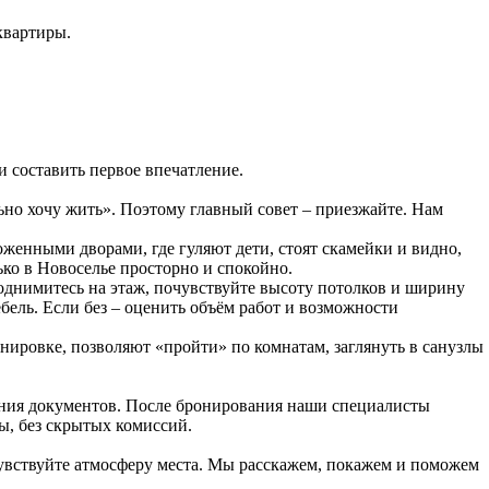
квартиры.
и составить первое впечатление.
льно хочу жить». Поэтому главный совет – приезжайте. Нам
оженными дворами, где гуляют дети, стоят скамейки и видно,
ько в Новоселье просторно и спокойно.
поднимитесь на этаж, почувствуйте высоту потолков и ширину
бель. Если без – оценить объём работ и возможности
ланировке, позволяют «пройти» по комнатам, заглянуть в санузлы
ения документов. После бронирования наши специалисты
ы, без скрытых комиссий.
увствуйте атмосферу места. Мы расскажем, покажем и поможем