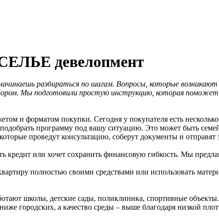
ОСЕЛЬЕ девелопмент
начинаешь разбираться по шагам. Вопросы, которые возникают 
ыбором. Мы подготовили простую инструкцию, которая поможет 
жетом и форматом покупки. Сегодня у покупателя есть несколько
одобрать программу под вашу ситуацию. Это может быть семейна
оторые проведут консультацию, соберут документы и отправят з
лять кредит или хочет сохранить финансовую гибкость. Мы пред
вартиру полностью своими средствами или использовать матер
работают школы, детские сады, поликлиника, спортивные объекты
ниже городских, а качество среды – выше благодаря низкой пло