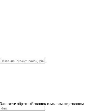
Фото о проекте
Видео о благоустройстве
Тендеры
Локация
О компании
Новости и акции
Контакты
Партнерам
Ипотека от 3.5%
Отделка
Шоу-рум на объекте
Санкт-Петербург
ХИТ ПРОДАЖ! 0% ПЕРВЫЙ ВЗНОС!
×
Закажите обратный звонок и мы вам перезвоним