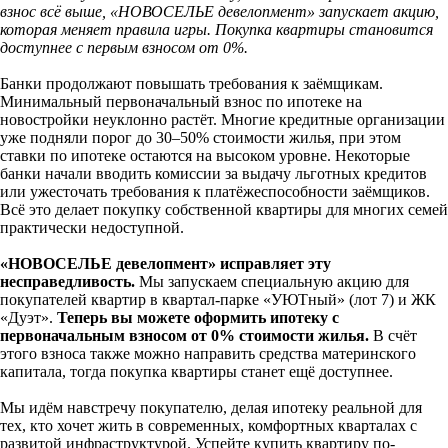
взнос всё выше, «НОВОСЕЛЬЕ девелопмент» запускает акцию,
которая меняет правила игры. Покупка квартиры становится
доступнее с первым взносом от 0%.
Банки продолжают повышать требования к заёмщикам.
Минимальный первоначальный взнос по ипотеке на
новостройки неуклонно растёт. Многие кредитные организации
уже подняли порог до 30–50% стоимости жилья, при этом
ставки по ипотеке остаются на высоком уровне. Некоторые
банки начали вводить комиссии за выдачу льготных кредитов
или ужесточать требования к платёжеспособности заёмщиков.
Всё это делает покупку собственной квартиры для многих семей
практически недоступной.
«НОВОСЕЛЬЕ девелопмент» исправляет эту
несправедливость.
Мы запускаем специальную акцию для
покупателей квартир в квартал-парке «УЮТный» (лот 7) и ЖК
«Дуэт».
Теперь вы можете оформить ипотеку с
первоначальным взносом от 0% стоимости жилья.
В счёт
этого взноса также можно направить средства материнского
капитала, тогда покупка квартиры станет ещё доступнее.
Мы идём навстречу покупателю, делая ипотеку реальной для
тех, кто хочет жить в современных, комфортных кварталах с
развитой инфраструктурой. Успейте купить квартиру по-