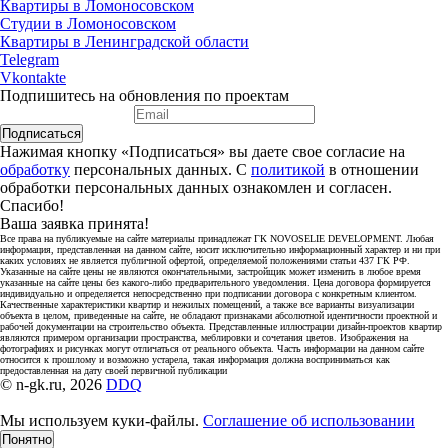
Квартиры в Ломоносовском
Студии в Ломоносовском
Квартиры в Ленинградской области
Telegram
Vkontakte
Подпишитесь на обновления по проектам
Подписаться
Нажимая кнопку «Подписаться» вы даете свое согласие на
обработку
персональных данных. С
политикой
в отношении
обработки персональных данных ознакомлен и согласен.
Спасибо!
Ваша заявка принята!
Все права на публикуемые на сайте материалы принадлежат ГК NOVOSELIE DEVELOPMENT. Любая
информация, представленная на данном сайте, носит исключительно информационный характер и ни при
каких условиях не является публичной офертой, определяемой положениями статьи 437 ГК РФ.
Указанные на сайте цены не являются окончательными, застройщик может изменить в любое время
указанные на сайте цены без какого-либо предварительного уведомления. Цена договора формируется
индивидуально и определяется непосредственно при подписании договора с конкретным клиентом.
Качественные характеристики квартир и нежилых помещений, а также все варианты визуализации
объекта в целом, приведенные на сайте, не обладают признаками абсолютной идентичности проектной и
рабочей документации на строительство объекта. Представленные иллюстрации дизайн-проектов квартир
являются примером организации пространства, меблировки и сочетания цветов. Изображения на
фотографиях и рисунках могут отличаться от реального объекта. Часть информации на данном сайте
относится к прошлому и возможно устарела, такая информация должна восприниматься как
предоставленная на дату своей первичной публикации
© n-gk.ru, 2026
DDQ
Мы используем куки-файлы.
Соглашение об использовании
Понятно