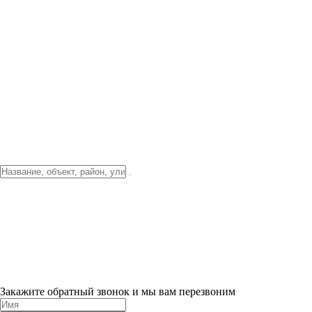
Фото о проекте
Видео о благоустройстве
Тендеры
Локация
О компании
Новости и акции
Контакты
Партнерам
Ипотека от 3.5%
Отделка
Шоу-рум на объекте
Санкт-Петербург
ХИТ ПРОДАЖ! 0% ПЕРВЫЙ ВЗНОС!
×
Закажите обратный звонок и мы вам перезвоним