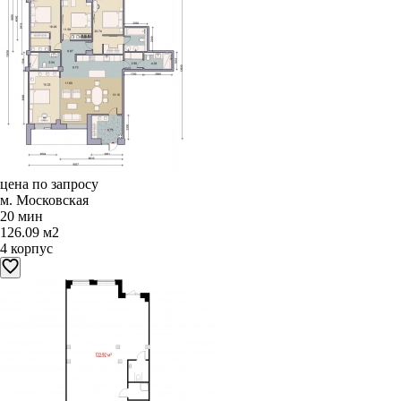
цена по запросу
м. Московская
20 мин
126.09 м2
4 корпус